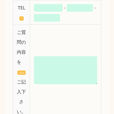
TEL
-
-
※
ご質
問の
内容
を
※必須
ご記
入下
さ
い。